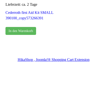
Lieferzeit: ca. 2 Tage
Cederroth first Aid Kit SMALL
390100_copy573266391
In den Warenkorb
HikaShop , Joomla!® Shopping Cart Extension