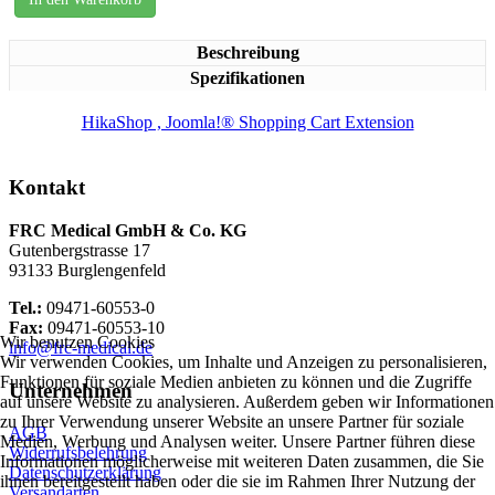
Beschreibung
Spezifikationen
HikaShop , Joomla!® Shopping Cart Extension
Kontakt
FRC Medical GmbH & Co. KG
Gutenbergstrasse 17
93133 Burglengenfeld
Tel.:
09471-60553-0
Fax:
09471-60553-10
Wir benutzen Cookies
info@frc-medical.de
Wir verwenden Cookies, um Inhalte und Anzeigen zu personalisieren,
Funktionen für soziale Medien anbieten zu können und die Zugriffe
Unternehmen
auf unsere Website zu analysieren. Außerdem geben wir Informationen
zu Ihrer Verwendung unserer Website an unsere Partner für soziale
AGB
Medien, Werbung und Analysen weiter. Unsere Partner führen diese
Widerrufsbelehrung
Informationen möglicherweise mit weiteren Daten zusammen, die Sie
Datenschutzerklärung
ihnen bereitgestellt haben oder die sie im Rahmen Ihrer Nutzung der
Versandarten