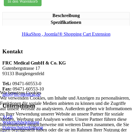
In den Warenkorb
Beschreibung
Spezifikationen
HikaShop , Joomla!® Shopping Cart Extension
Kontakt
FRC Medical GmbH & Co. KG
Gutenbergstrasse 17
93133 Burglengenfeld
Tel.:
09471-60553-0
Fax:
09471-60553-10
Wir benutzen Cookies
info@frc-medical.de
Wir verwenden Cookies, um Inhalte und Anzeigen zu personalisieren,
Funktionen für soziale Medien anbieten zu können und die Zugriffe
Unternehmen
auf unsere Website zu analysieren. Außerdem geben wir Informationen
zu Ihrer Verwendung unserer Website an unsere Partner für soziale
AGB
Medien, Werbung und Analysen weiter. Unsere Partner führen diese
Widerrufsbelehrung
Informationen möglicherweise mit weiteren Daten zusammen, die Sie
Datenschutzerklärung
ihnen bereitgestellt haben oder die sie im Rahmen Ihrer Nutzung der