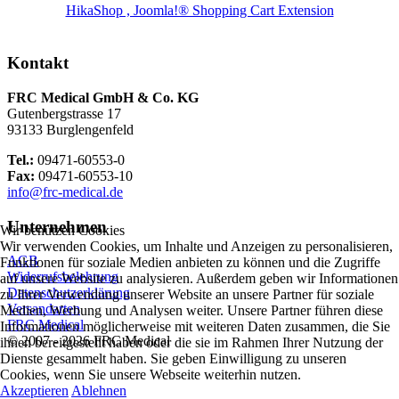
HikaShop , Joomla!® Shopping Cart Extension
Kontakt
FRC Medical GmbH & Co. KG
Gutenbergstrasse 17
93133 Burglengenfeld
Tel.:
09471-60553-0
Fax:
09471-60553-10
info@frc-medical.de
Unternehmen
Wir benutzen Cookies
Wir verwenden Cookies, um Inhalte und Anzeigen zu personalisieren,
AGB
Funktionen für soziale Medien anbieten zu können und die Zugriffe
Widerrufsbelehrung
auf unsere Website zu analysieren. Außerdem geben wir Informationen
Datenschutzerklärung
zu Ihrer Verwendung unserer Website an unsere Partner für soziale
Versandarten
Medien, Werbung und Analysen weiter. Unsere Partner führen diese
FRC Medical
Informationen möglicherweise mit weiteren Daten zusammen, die Sie
© 2007 - 2026 FRC Medical
ihnen bereitgestellt haben oder die sie im Rahmen Ihrer Nutzung der
Dienste gesammelt haben. Sie geben Einwilligung zu unseren
Cookies, wenn Sie unsere Webseite weiterhin nutzen.
Akzeptieren
Ablehnen