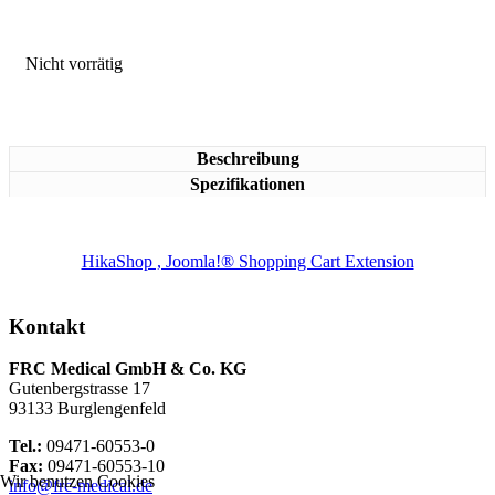
Nicht vorrätig
Beschreibung
Spezifikationen
HikaShop , Joomla!® Shopping Cart Extension
Kontakt
FRC Medical GmbH & Co. KG
Gutenbergstrasse 17
93133 Burglengenfeld
Tel.:
09471-60553-0
Fax:
09471-60553-10
Wir benutzen Cookies
info@frc-medical.de